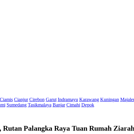
Ciamis
Cianjur
Cirebon
Garut
Indramayu
Karawang
Kuningan
Majale
umi
Sumedang
Tasikmalaya
Banjar
Cimahi
Depok
g, Rutan Palangka Raya Tuan Rumah Ziara