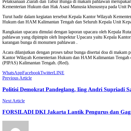
Pelaksanaan Ziarah dan Tabur Bunga di makam pahlawan merupakan s
Kementerian Hukum dan Hak Asasi Manusia khususnya pada Unit Pela
Turut hadir dalam kegiatan tersebut Kepala Kantor Wilayah Kement
Hukum dan HAM Kalimantan Tengah dan Seluruh Kepala Unit Kepala
Rangkaian upacara dimulai dengan laporan upacara oleh Kepala Rut
pahlawan yang dipimpin oleh Inspektur Upacara yaitu Kepala Kant
karangan bunga di monumen pahlawan .
Acara dilanjutkan dengan proses tabur bunga disertai doa di makam
Kantor Wilayah Kementerian Hukum dan HAM Kalimantan Tengah dan
(PIPAS) Kalimantan Tengah. (Red).
WhatsApp
Facebook
Twitter
LINE
Previous Article
Politisi Demokrat Pandeglang, Iing Andri Supriadi
Next Article
FORSILADI DKI Jakarta Lantik Pengurus dan Gagas