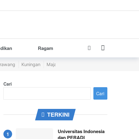
idikan
Ragam
rawang
Kuningan
Majalengka
Pangandaran
Purwakarta
Cari
Cari
TERKINI
Universitas Indonesia
dan PERADI