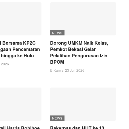
NEWS
i Bersama KP2C
Dorong UMKM Naik Kelas,
Dugaan Pencemaran
Pemkot Bekasi Gelar
i hingga ke Hulu
Pelatihan Pengurusan Izin
BPOM
i 2026
Kamis, 23 Juli 2026
NEWS
li Harris Bobihoe
Rakernas dan HUT ke 13