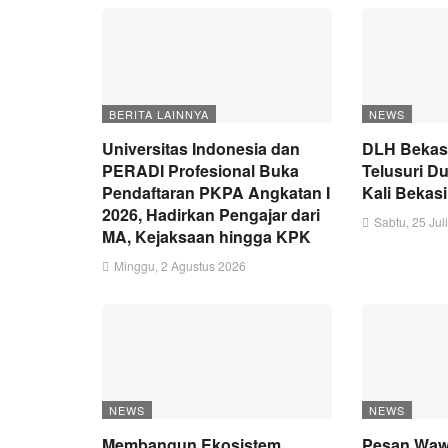
BERITA LAINNYA
NEWS
Universitas Indonesia dan
DLH Bekas
PERADI Profesional Buka
Telusuri 
Pendaftaran PKPA Angkatan I
Kali Bekas
2026, Hadirkan Pengajar dari
Sabtu, 25 Jul
MA, Kejaksaan hingga KPK
Minggu, 2 Agustus 2026
NEWS
NEWS
Membangun Ekosistem
Pesan Wawa