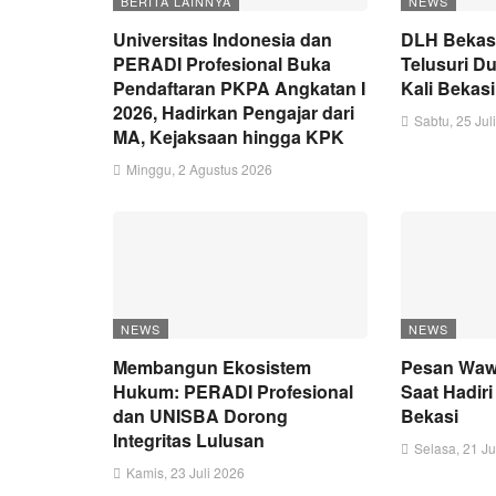
BERITA LAINNYA
NEWS
Universitas Indonesia dan
DLH Bekas
PERADI Profesional Buka
Telusuri 
Pendaftaran PKPA Angkatan I
Kali Bekas
2026, Hadirkan Pengajar dari
Sabtu, 25 Jul
MA, Kejaksaan hingga KPK
Minggu, 2 Agustus 2026
NEWS
NEWS
Membangun Ekosistem
Pesan Wawa
Hukum: PERADI Profesional
Saat Hadir
dan UNISBA Dorong
Bekasi
Integritas Lulusan
Selasa, 21 Ju
Kamis, 23 Juli 2026