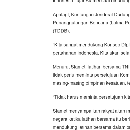
Indonesia,” ujar Slamet saat dihubung
Apalagi, Kunjungan Jenderal Dudung 
Penanggulangan Bencana (Latma Petir
(TDDB).
“Kita sangat mendukung Konsep Diplo
pertahanan Indonesia. Kita akan sel
Menurut Slamet, latihan bersama TN
tidak perlu meminta persetujuan Ko
masing-masing pimpinan kesatuan, t
“Tidak harus meminta persetujuan kita
Slamet menyampaikan rakyat akan me
negara ketika latihan bersama itu be
mendukung latihan bersama dalam b