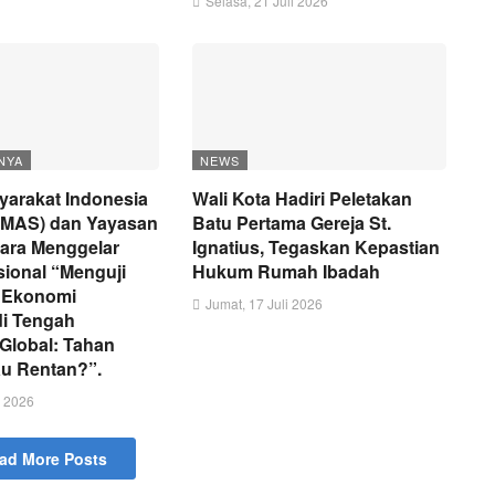
Selasa, 21 Juli 2026
NYA
NEWS
arakat Indonesia
Wali Kota Hadiri Peletakan
MAS) dan Yayasan
Batu Pertama Gereja St.
ara Menggelar
Ignatius, Tegaskan Kepastian
sional “Menguji
Hukum Rumah Ibadah
 Ekonomi
Jumat, 17 Juli 2026
di Tengah
 Global: Tahan
au Rentan?”.
i 2026
ad More Posts