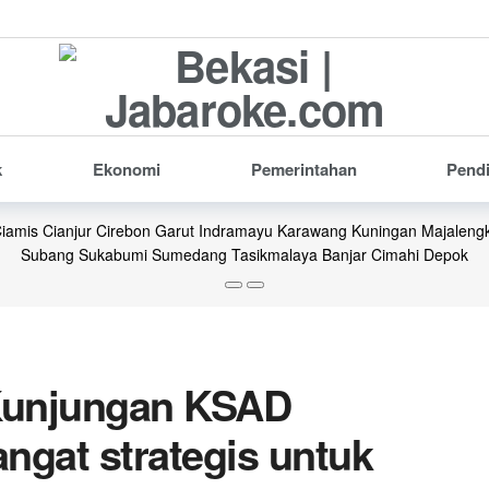
k
Ekonomi
Pemerintahan
Pend
iamis
Cianjur
Cirebon
Garut
Indramayu
Karawang
Kuningan
Majaleng
Subang
Sukabumi
Sumedang
Tasikmalaya
Banjar
Cimahi
Depok
 Kunjungan KSAD
ngat strategis untuk