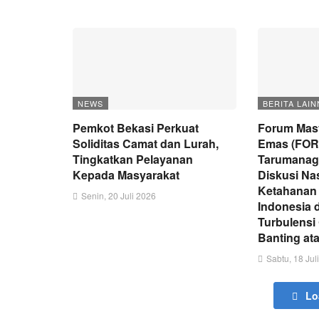
NEWS
BERITA LAIN
Pemkot Bekasi Perkuat
Forum Masy
Soliditas Camat dan Lurah,
Emas (FOR
Tingkatkan Pelayanan
Tarumanag
Kepada Masyarakat
Diskusi Na
Ketahanan
Senin, 20 Juli 2026
Indonesia 
Turbulensi
Banting at
Sabtu, 18 Jul
Lo