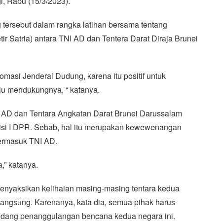
i, Rabu (15/3/2023).
tersebut dalam rangka latihan bersama tentang
 Satria) antara TNI AD dan Tentera Darat Diraja Brunei
masi Jenderal Dudung, karena itu positif untuk
alu mendukungnya, “ katanya.
I AD dan Tentara Angkatan Darat Brunei Darussalam
misi I DPR. Sebab, hal itu merupakan kewewenangan
ermasuk TNI AD.
,” katanya.
nyaksikan kelihaian masing-masing tentara kedua
rlangsung. Karenanya, kata dia, semua pihak harus
idang penanggulangan bencana kedua negara ini.