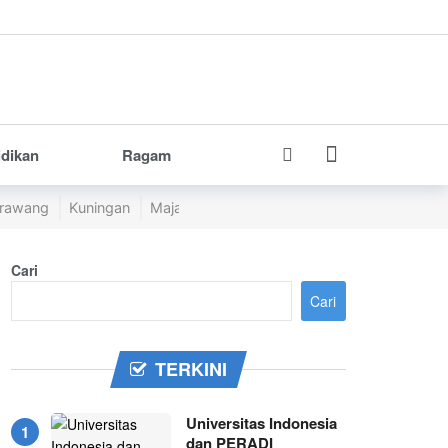
idikan
Ragam
rawang
Kuningan
Majalengka
Pangandaran
Purwakarta
Cari
Cari
TERKINI
Universitas Indonesia
dan PERADI