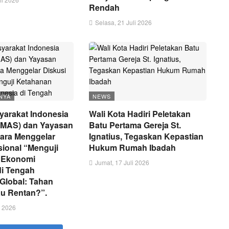
Rendah
Selasa, 21 Juli 2026
NYA
NEWS
arakat Indonesia
Wali Kota Hadiri Peletakan
MAS) dan Yayasan
Batu Pertama Gereja St.
ara Menggelar
Ignatius, Tegaskan Kepastian
sional “Menguji
Hukum Rumah Ibadah
 Ekonomi
Jumat, 17 Juli 2026
di Tengah
 Global: Tahan
au Rentan?”.
i 2026