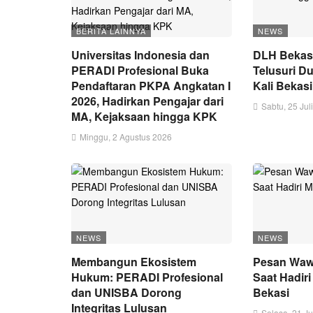
BERITA LAINNYA
NEWS
Universitas Indonesia dan
DLH Bekas
PERADI Profesional Buka
Telusuri 
Pendaftaran PKPA Angkatan I
Kali Bekas
2026, Hadirkan Pengajar dari
Sabtu, 25 Jul
MA, Kejaksaan hingga KPK
Minggu, 2 Agustus 2026
NEWS
NEWS
Membangun Ekosistem
Pesan Wawa
Hukum: PERADI Profesional
Saat Hadir
dan UNISBA Dorong
Bekasi
Integritas Lulusan
Selasa, 21 Ju