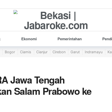
k
Ekonomi
Pemerintahan
Pend
Bogor
Ciamis
Cianjur
Cirebon
Garut
Indramayu
Ka
RA Jawa Tengah
kan Salam Prabowo ke