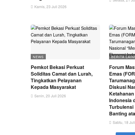
Kamis, 23 Juli 2026
NEWS
BERITA LAIN
Pemkot Bekasi Perkuat
Forum Masy
Soliditas Camat dan Lurah,
Emas (FOR
Tingkatkan Pelayanan
Tarumanag
Kepada Masyarakat
Diskusi Na
Ketahanan
Senin, 20 Juli 2026
Indonesia 
Turbulensi
Banting at
Sabtu, 18 Jul