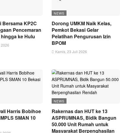
NEWS
i Bersama KP2C
Dorong UMKM Naik Kelas,
Dugaan Pencemaran
Pemkot Bekasi Gelar
i hingga ke Hulu
Pelatihan Pengurusan Izin
BPOM
i 2026
Kamis, 23 Juli 2026
NEWS
li Harris Bobihoe
Rakernas dan HUT ke 13
i MPLS SMAN 10
ASPRUMNAS, Bidik Bangun
50.000 Unit Rumah untuk
Masyarakat Berpenghasilan
li 2026